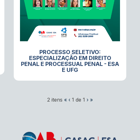
PROCESSO SELETIVO:
ESPECIALIZAÇÃO EM DIREITO
PENAL E PROCESSUAL PENAL - ESA
E UFG
Primeira
Página
Página
Próxima
Última
2 itens
«
‹
1
de
1
›
»
página
anterior
atual
página
página