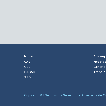
Home
Prerrog
OAB
Notícia
CEL
Contato
CASAG
Trabalh
TED
Copyright © ESA – Escola Superior de Advocacia de Go